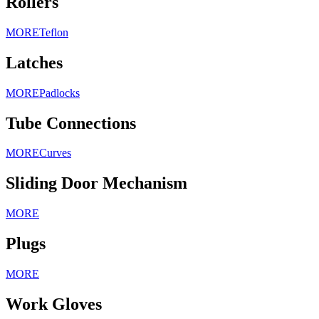
Rollers
MORE
Teflon
Latches
MORE
Padlocks
Tube Connections
MORE
Curves
Sliding Door Mechanism
MORE
Plugs
MORE
Work Gloves