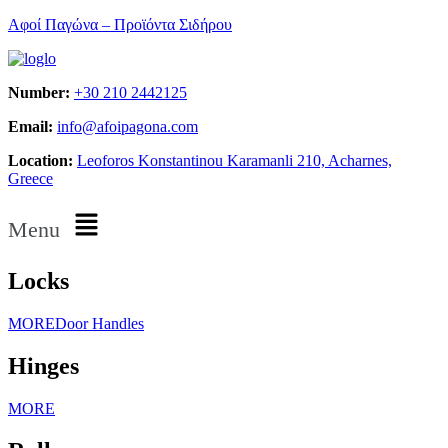
Αφοί Παγώνα – Προϊόντα Σιδήρου
Number:
+30 210 2442125
Email:
info@afoipagona.com
Location:
Leoforos Konstantinou Karamanli 210, Acharnes,
Greece
Menu
Locks
MORE
Door Handles
Hinges
MORE