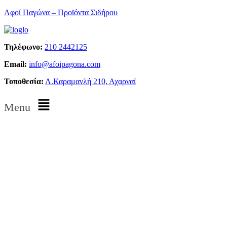
Αφοί Παγώνα – Προϊόντα Σιδήρου
Τηλέφωνο:
210 2442125
Email:
info@afoipagona.com
Τοποθεσία:
Λ.Καραμανλή 210, Αχαρναί
Menu