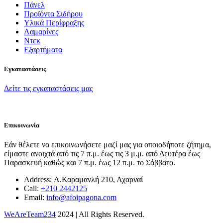
Πάνελ
Προϊόντα Σιδήρου
Υλικά Περίφραξης
Λαμαρίνες
Ντεκ
Εξαρτήματα
Εγκαταστάσεις
Δείτε τις εγκαταστάσεις μας
Επικοινωνία
Εάν θέλετε να επικοινωνήσετε μαζί μας για οποιοδήποτε ζήτημα,
είμαστε ανοιχτά από τις 7 π.μ. έως τις 3 μ.μ. από Δευτέρα έως
Παρασκευή καθώς και 7 π.μ. έως 12 π.μ. το Σάββατο.
Address:
Λ.Καραμανλή 210, Αχαρναί
Call:
+210 2442125
Email:
info@afoipagona.com
WeAreTeam234
2024 | All Rights Reserved.