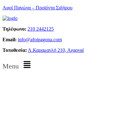
Αφοί Παγώνα – Προϊόντα Σιδήρου
Τηλέφωνο:
210 2442125
Email:
info@afoipagona.com
Τοποθεσία:
Λ.Καραμανλή 210, Αχαρναί
Menu